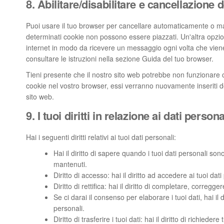
8. Abilitare/disabilitare e cancellazione 
Puoi usare il tuo browser per cancellare automaticamente o ma
determinati cookie non possono essere piazzati. Un'altra opzio
internet in modo da ricevere un messaggio ogni volta che viene 
consultare le istruzioni nella sezione Guida del tuo browser.
Tieni presente che il nostro sito web potrebbe non funzionare cor
cookie nel vostro browser, essi verranno nuovamente inseriti d
sito web.
9. I tuoi diritti in relazione ai dati persona
Hai i seguenti diritti relativi ai tuoi dati personali:
Hai il diritto di sapere quando i tuoi dati personali 
mantenuti.
Diritto di accesso: hai il diritto ad accedere ai tuoi d
Diritto di rettifica: hai il diritto di completare, correg
Se ci darai il consenso per elaborare i tuoi dati, hai il
personali.
Diritto di trasferire i tuoi dati: hai il diritto di richiedere