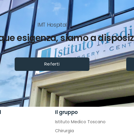
IMT Hospital
que esigenza, siamo a disposi
Referti
l
Il gruppo
Istituto Medico Toscano
Chirurgia