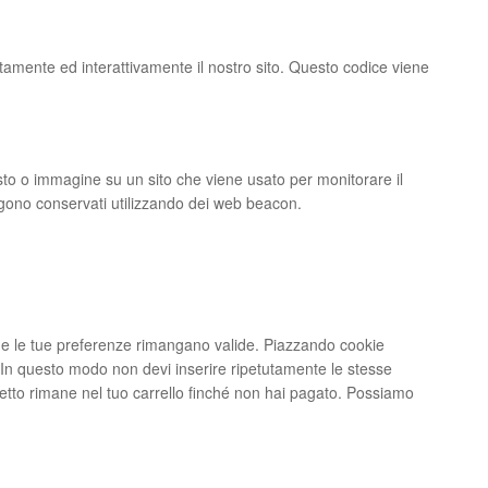
tamente ed interattivamente il nostro sito. Questo codice viene
esto o immagine su un sito che viene usato per monitorare il
vengono conservati utilizzando dei web beacon.
che le tue preferenze rimangano valide. Piazzando cookie
eb. In questo modo non devi inserire ripetutamente le stesse
ggetto rimane nel tuo carrello finché non hai pagato. Possiamo