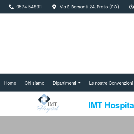
0574 548911
Via E. Barsanti 24, Prato (PO)
Home
Chi siamo
Dipartimenti
Le nostre Convenzioni
IMT Hospita